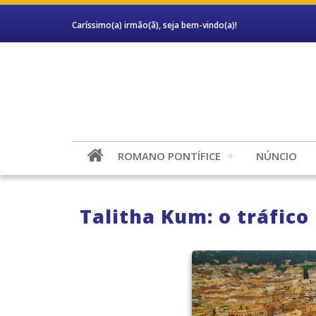
Caríssimo(a) irmão(ã), seja bem-vindo(a)!
ROMANO PONTÍFICE
NÚNCIO
Talitha Kum: o tráfic