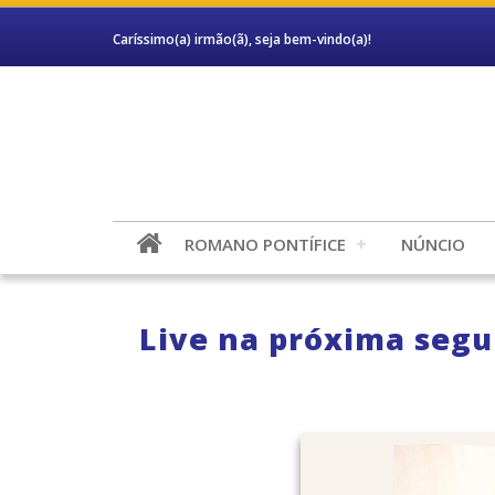
Caríssimo(a) irmão(ã), seja bem-vindo(a)!
ROMANO PONTÍFICE
NÚNCIO
Live na próxima segun