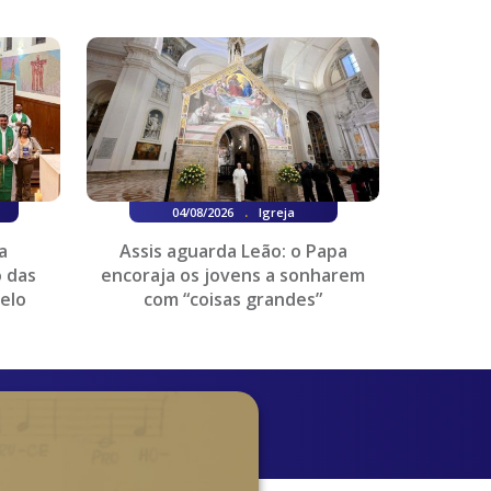
.
04/08/2026
Igreja
a
Assis aguarda Leão: o Papa
 das
encoraja os jovens a sonharem
elo
com “coisas grandes”