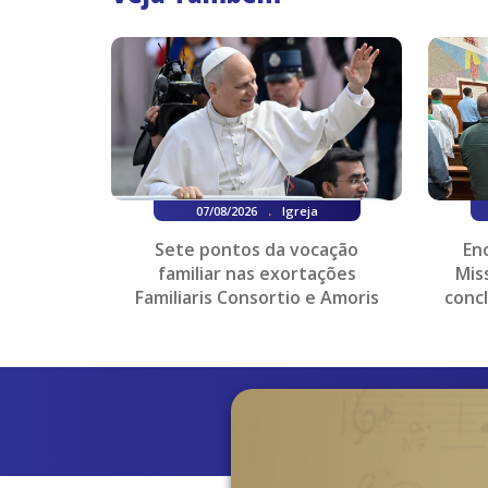
.
07/08/2026
Igreja
Sete pontos da vocação
En
familiar nas exortações
Mis
Familiaris Consortio e Amoris
conc
Laetitia