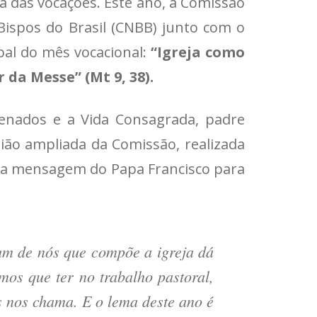
a das vocações. Este ano, a Comissão
Bispos do Brasil (CNBB) junto com o
pal do mês vocacional:
“Igreja como
r da Messe” (Mt 9, 38).
enados e a Vida Consagrada, padre
ião ampliada da Comissão, realizada
da mensagem do Papa Francisco para
um de nós que compõe a igreja dá
mos que ter no trabalho pastoral,
 nos chama. E o lema deste ano é