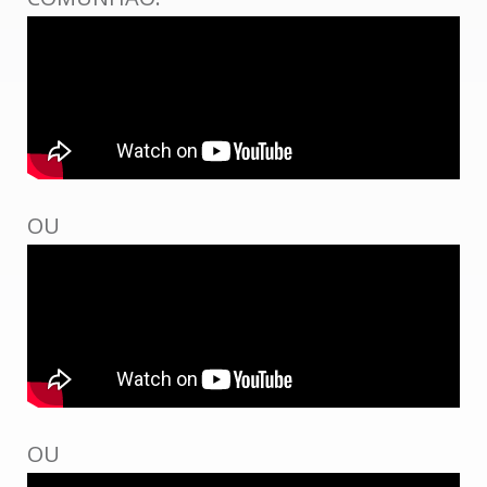
OU
OU