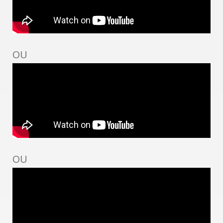
OU
OU