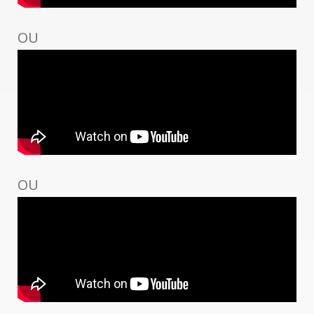
OU
OU