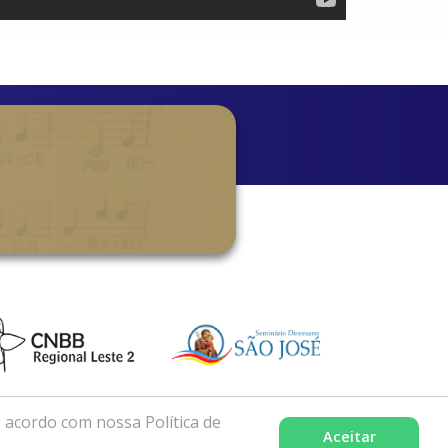
 acordo com nossa Política de
Aceitar
xcelência por