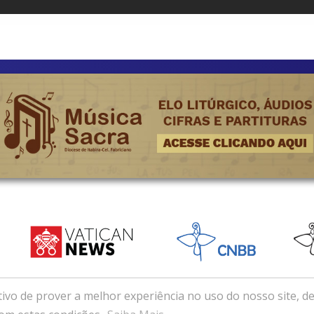
ivo de prover a melhor experiência no uso do nosso site, de
e de Itabira-Coronel Fabriciano (MG) . Desenvolvido com e