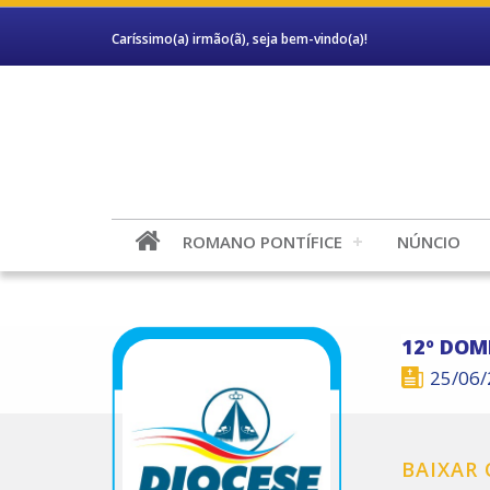
Caríssimo(a) irmão(ã), seja bem-vindo(a)!
ROMANO PONTÍFICE
NÚNCIO
12º DO
25/06
BAIXAR