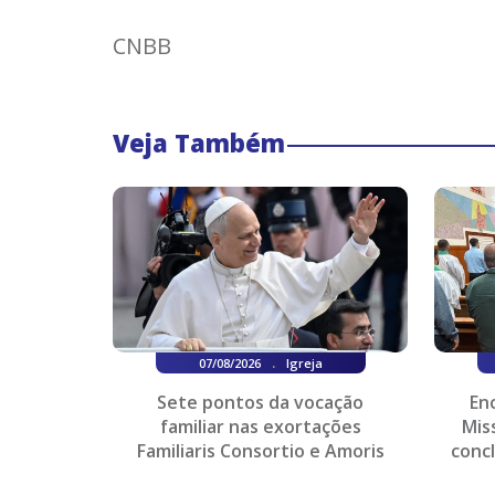
CNBB
Veja Também
.
07/08/2026
Igreja
Sete pontos da vocação
En
familiar nas exortações
Mis
Familiaris Consortio e Amoris
conc
Laetitia