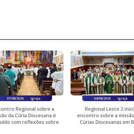
.
.
07/08/2026
Igreja
04/08/2026
Igreja
contro Regional sobre a
Regional Leste 2 inici
são da Cúria Diocesana é
encontro sobre a missão
luído com reflexões sobre
Cúrias Diocesanas em B
orga...
Horizonte