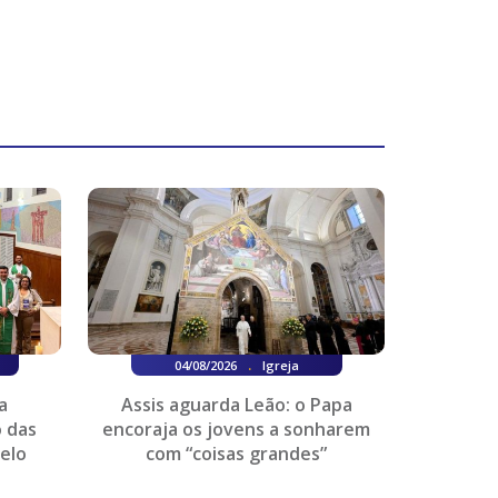
.
04/08/2026
Igreja
a
Assis aguarda Leão: o Papa
 das
encoraja os jovens a sonharem
elo
com “coisas grandes”