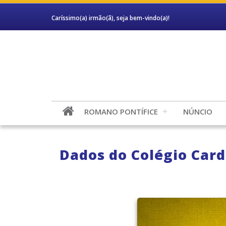
Caríssimo(a) irmão(ã), seja bem-vindo(a)!
ROMANO PONTÍFICE
NÚNCIO
Dados do Colégio Cardi