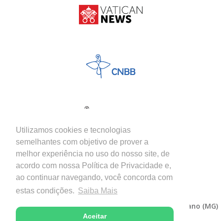
Utilizamos cookies e tecnologias
semelhantes com objetivo de prover a
melhor experiência no uso do nosso site, de
acordo com nossa Política de Privacidade e,
ao continuar navegando, você concorda com
estas condições.
Saiba Mais
Copyright © 2026 - Diocese de Itabira-Coronel Fabriciano (MG)
Aceitar
Desenvolvido com excelência por