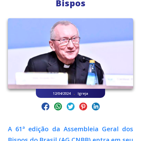
Bispos
.
12/04/2024
Igreja
A
61ª edição da Assembleia Geral dos
Bispos do Brasil (AG CNBB)
entra em seu