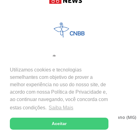
Utilizamos cookies e tecnologias
semelhantes com objetivo de prover a
melhor experiência no uso do nosso site, de
acordo com nossa Política de Privacidade e,
ao continuar navegando, você concorda com
estas condições.
Saiba Mais
Copyright © 2026 - Diocese de Itabira-Coronel Fabriciano (MG)
Aceitar
Desenvolvido com excelência por