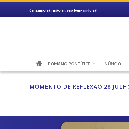
Caríssimo(a) irmão(ã), seja bem-vindo(a)!
ROMANO PONTÍFICE
NÚNCIO
MOMENTO DE REFLEXÃO 28 JULH