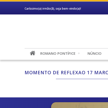
Caríssimo(a) irmão(ã), seja bem-vindo(a)!
ROMANO PONTÍFICE
NÚNCIO
MOMENTO DE REFLEXAO 17 MARC