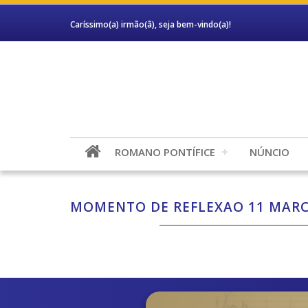
Caríssimo(a) irmão(ã), seja bem-vindo(a)!
ROMANO PONTÍFICE
NÚNCIO
MOMENTO DE REFLEXAO 11 MARC