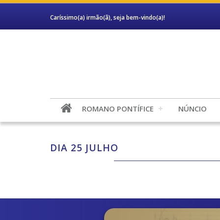
Caríssimo(a) irmão(ã), seja bem-vindo(a)!
ROMANO PONTÍFICE
NÚNCIO
DIA 25 JULHO