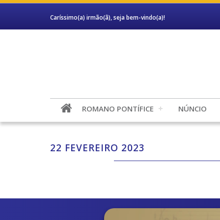
Caríssimo(a) irmão(ã), seja bem-vindo(a)!
ROMANO PONTÍFICE
NÚNCIO
22 FEVEREIRO 2023