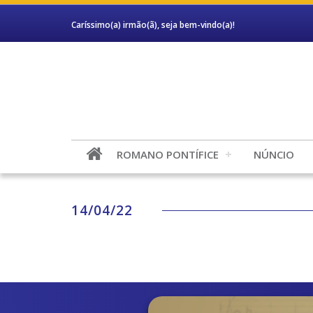
Caríssimo(a) irmão(ã), seja bem-vindo(a)!
ROMANO PONTÍFICE
NÚNCIO
14/04/22