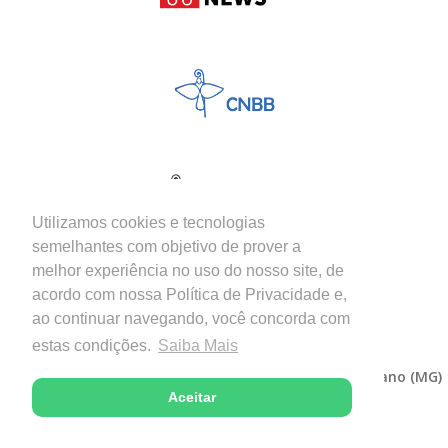
Utilizamos cookies e tecnologias
semelhantes com objetivo de prover a
melhor experiência no uso do nosso site, de
acordo com nossa Política de Privacidade e,
ao continuar navegando, você concorda com
estas condições.
Saiba Mais
Copyright © 2026 - Diocese de Itabira-Coronel Fabriciano (MG)
Aceitar
Desenvolvido com excelência por