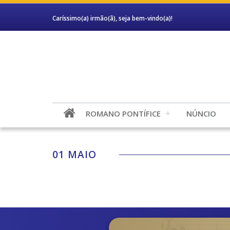
Caríssimo(a) irmão(ã), seja bem-vindo(a)!
ROMANO PONTÍFICE
NÚNCIO
01 MAIO