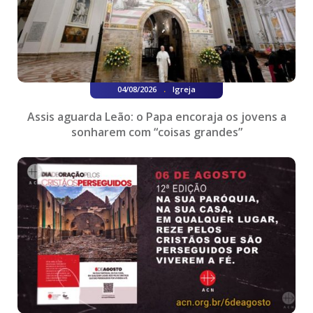
.
04/08/2026
Igreja
Assis aguarda Leão: o Papa encoraja os jovens a
sonharem com “coisas grandes”