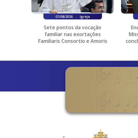
.
07/08/2026
Igreja
Sete pontos da vocação
En
familiar nas exortações
Mis
Familiaris Consortio e Amoris
conc
Laetitia