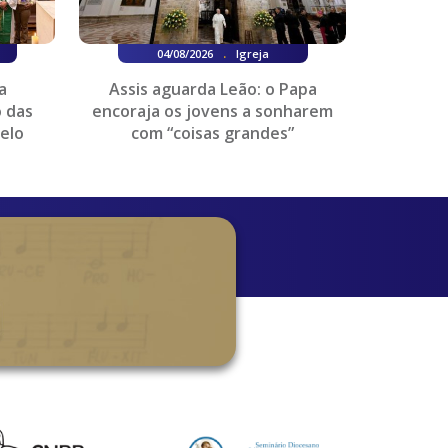
.
04/08/2026
Igreja
a
Assis aguarda Leão: o Papa
 das
encoraja os jovens a sonharem
elo
com “coisas grandes”