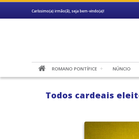
Caríssimo(a) irmão(ã), seja bem-vindo(a)!
ROMANO PONTÍFICE
NÚNCIO
Todos cardeais elei