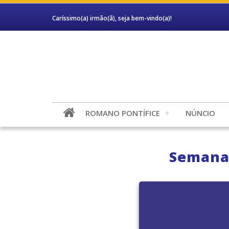
Caríssimo(a) irmão(ã), seja bem-vindo(a)!
ROMANO PONTÍFICE
NÚNCIO
Semana 