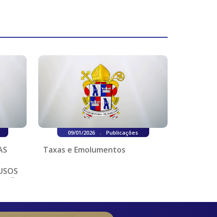
.
09/01/2026
Publicações
AS
Taxas e Emolumentos
A
USOS
OTEÇÃO