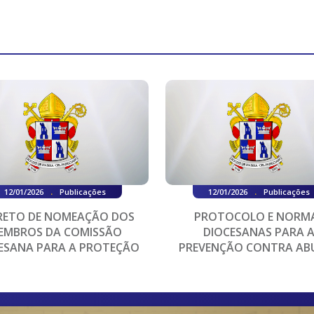
.
.
12/01/2026
Publicações
12/01/2026
Publicações
RETO DE NOMEAÇÃO DOS
PROTOCOLO E NORM
EMBROS DA COMISSÃO
DIOCESANAS PARA 
ESANA PARA A PROTEÇÃO
PREVENÇÃO CONTRA AB
ENORES E ADULTOS VULN...
SEXUAIS, TUTELA E A PR
DE MEN...