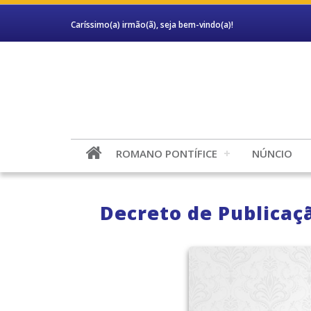
Caríssimo(a) irmão(ã), seja bem-vindo(a)!
ROMANO PONTÍFICE
NÚNCIO
Decreto de Publicaçã