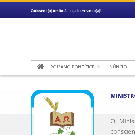
Caríssimo(a) irmão(ã), seja bem-vindo(a)!
ROMANO PONTÍFICE
NÚNCIO
MINISTR
O Minis
conscien