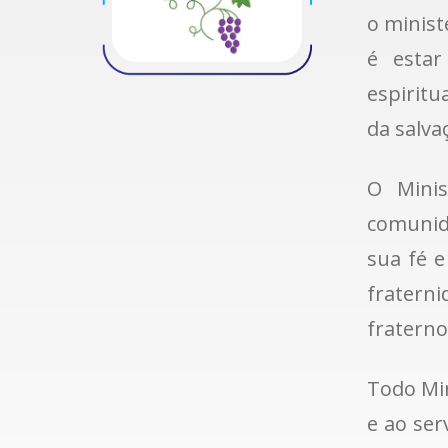
o minist
é estar
espiritu
da salva
O Minis
comunid
sua fé e
fraterni
fraterno
Todo Min
e ao ser