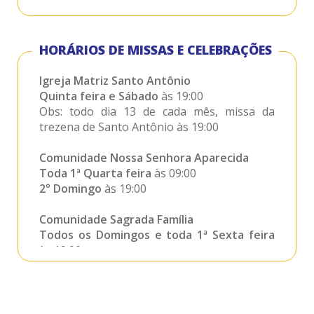
Comunidade São Judas Tadeu
Baixadão Vieiras Iluminar -Zona Rural
HORÁRIOS DE MISSAS E CELEBRAÇÕES
Comunidade Nossa Senhora das Flores
Igreja Matriz Santo Antônio
Córrego dos Macacos -Zona Rural
Quinta feira e Sábado
às 19:00
Obs: todo dia 13 de cada mês, missa da
Comunidade São Sebastião
trezena de Santo Antônio às 19:00
Caratinguinha -Zona Rural
Comunidade Nossa Senhora Aparecida
Comunidade São Geraldo Magela
Toda 1ª Quarta feira
às 09:00
Santiago Iluminar -Zona Rural
2° Domingo
às 19:00
Comunidade Divino Espírito Santo
Comunidade Sagrada Família
Barra Grande -Zona Rural
Todos os Domingos e toda 1ª Sexta feira
às 19:00
Comunidade Santa Rita de Cássia
Córrego Soveno -Zona Rural
Comunidade São Judas Tadeu
Toda 2ª Quarta feira
às 19:00
Todo 3° Domingo
às 09:00 horas.