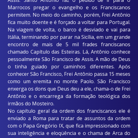
Assis. Santo Antonio faz o pedido de ir para o
Marrocos pregar o evangelho e os Franciscanos
permitem. No meio do caminho, porém, Frei Antônio
fica muito doente e é forçado a voltar para Portugal.
Na viagem de volta, o barco é desviado e vai para
Itália, terminando por parar na Sicília, em um grande
encontro de mais de 5 mil frades franciscanos
chamado Capítulo das Esteiras. Lá, Antônio conhece
pessoalmente São Francisco de Assis. A mão de Deus
o tinha guiado por caminhos diferentes. Após
conhecer São Francisco, Frei Antônio passa 15 meses
como um eremita no monte Paolo. São Francisco
enxerga os dons que Deus deu a ele, chama-o de Frei
Antônio e o encarrega da formação teológica dos
irmãos do Mosteiro.
No capítulo geral da ordem dos franciscanos ele é
enviado a Roma para tratar de assuntos da ordem
com o Papa Gregório IX, que fica impressionado com
sua inteligência e eloqüência e o chama de Arca do