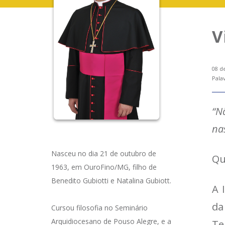
V
08 d
Pala
“N
na
Nasceu no dia 21 de outubro de
Qu
1963, em OuroFino/MG, filho de
Benedito Gubiotti e Natalina Gubiott.
A 
da
Cursou filosofia no Seminário
Arquidiocesano de Pouso Alegre, e a
Te