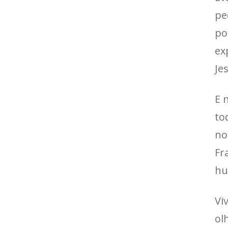
pe
po
ex
Je
E 
to
no
Fr
hu
Vi
ol