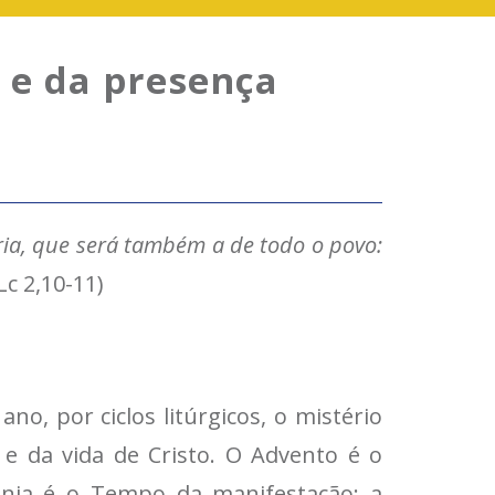
 e da presença
ia, que será também a de todo o povo:
Lc 2,10-11)
no, por ciclos litúrgicos, o mistério
 e da vida de Cristo. O Advento é o
ania é o Tempo da manifestação; a