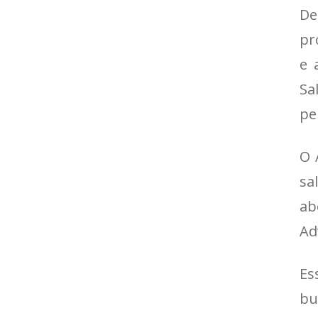
De
pr
e 
Sa
pe
O 
sa
ab
Ad
Es
bu