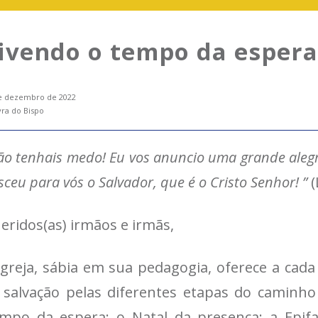
ivendo o tempo da espera
e dezembro de 2022
vra do Bispo
ão tenhais medo! Eu vos anuncio uma grande alegr
sceu para vós o Salvador, que é o Cristo Senhor! ”
(
eridos(as) irmãos e irmãs,
Igreja, sábia em sua pedagogia, oferece a cada a
 salvação pelas diferentes etapas do caminho
mpo da espera; o Natal da presença; a Epif