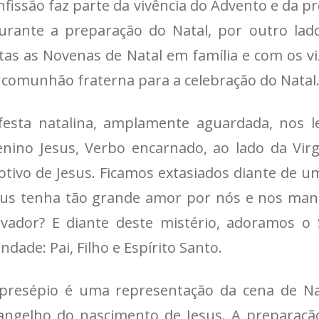
nfissão faz parte da vivência do Advento e da p
rante a preparação do Natal, por outro la
itas as Novenas de Natal em família e com os vi
 comunhão fraterna para a celebração do Natal
festa natalina, amplamente aguardada, nos l
nino Jesus, Verbo encarnado, ao lado da Vir
otivo de Jesus. Ficamos extasiados diante de u
us tenha tão grande amor por nós e nos mand
lvador? E diante deste mistério, adoramos o 
indade: Pai, Filho e Espírito Santo.
presépio é uma representação da cena de Nata
angelho do nascimento de Jesus. A preparaçã