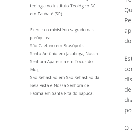
teologia no Instituto Teológico SCJ,
Qu
em Taubaté (SP).
Pe
ap
Exerceu o ministério sagrado nas
paróquias:
do
São Caetano em Brasópolis;
Santo Antônio em Jacutinga; Nossa
Es
Senhora Aparecida em Tocos do
co
Moji;
São Sebastião em São Sebastião da
di
Bela Vista e Nossa Senhora de
de
Fátima em Santa Rita do Sapucaí.
di
po
O 