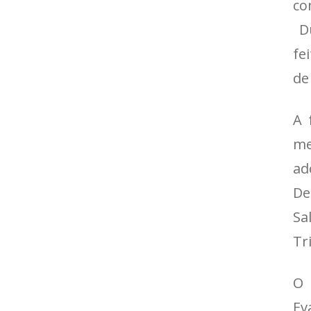
co
Du
fe
de
A 
me
ad
De
Sa
Tr
O 
Ev