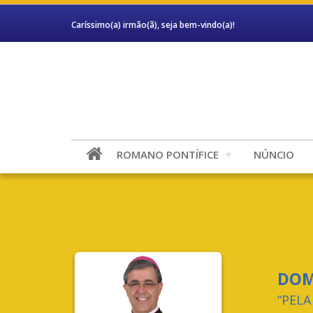
Caríssimo(a) irmão(ã), seja bem-vindo(a)!
ROMANO PONTÍFICE
NÚNCIO
DOM
“PELA