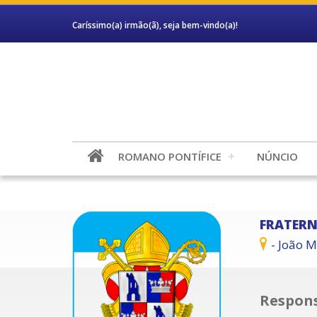
Caríssimo(a) irmão(ã), seja bem-vindo(a)!
ROMANO PONTÍFICE
NÚNCIO
FRATERN
- João M
Respons