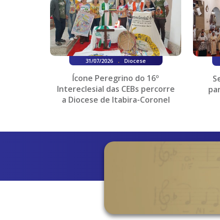
.
31/07/2026
Diocese
Ícone Peregrino do 16º
S
Intereclesial das CEBs percorre
pa
a Diocese de Itabira-Coronel
Fabriciano