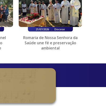
.
21/07/2026
Diocese
onel
Romaria de Nossa Senhora da
do
Saúde une fé e preservação
e
ambiental
es...