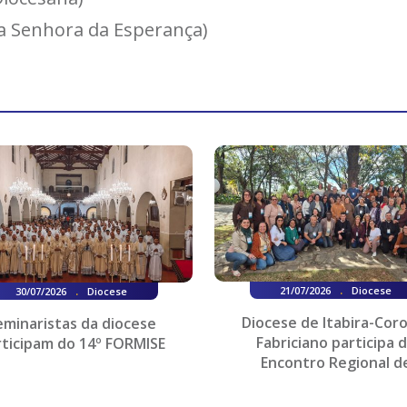
a Senhora da Esperança)
.
.
21/07/2026
Diocese
30/07/2026
Diocese
Diocese de Itabira-Cor
eminaristas da diocese
Fabriciano participa 
rticipam do 14º FORMISE
Encontro Regional d
Coordenadores e Assessor