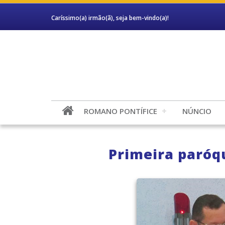
Caríssimo(a) irmão(ã), seja bem-vindo(a)!
ROMANO PONTÍFICE
NÚNCIO
Primeira paróq