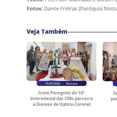
Fotos:
Dante Freiras (Paróquia Noss
Veja Também
.
31/07/2026
Diocese
Ícone Peregrino do 16º
S
Intereclesial das CEBs percorre
pa
a Diocese de Itabira-Coronel
Fabriciano