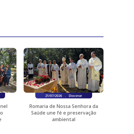
.
21/07/2026
Diocese
onel
Romaria de Nossa Senhora da
do
Saúde une fé e preservação
e
ambiental
es...