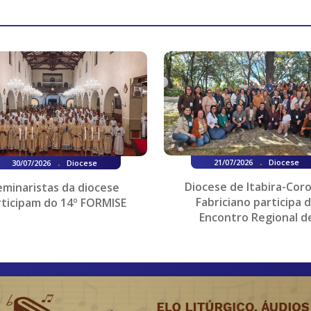
.
.
21/07/2026
Diocese
30/07/2026
Diocese
Diocese de Itabira-Cor
eminaristas da diocese
Fabriciano participa 
rticipam do 14º FORMISE
Encontro Regional d
Coordenadores e Assessor