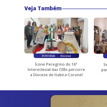
Veja Também
.
31/07/2026
Diocese
Ícone Peregrino do 16º
S
Intereclesial das CEBs percorre
pa
a Diocese de Itabira-Coronel
Fabriciano