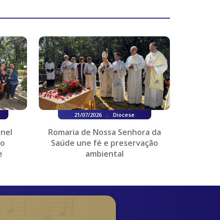
.
21/07/2026
Diocese
onel
Romaria de Nossa Senhora da
do
Saúde une fé e preservação
e
ambiental
es...