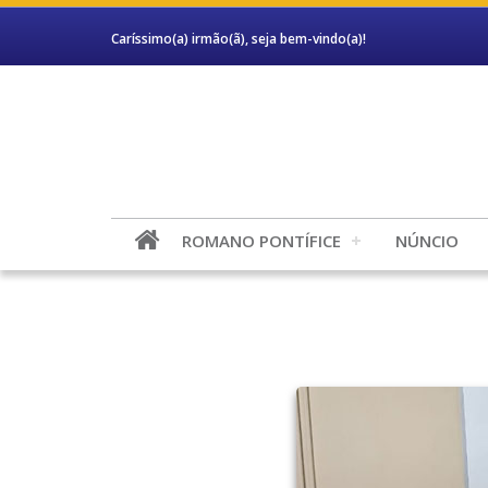
Caríssimo(a) irmão(ã), seja bem-vindo(a)!
ROMANO PONTÍFICE
NÚNCIO