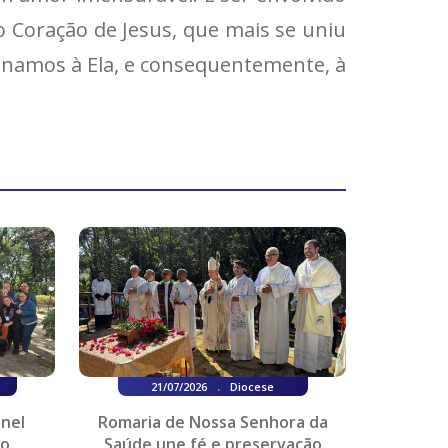
 Coração de Jesus, que mais se uniu
unamos à Ela, e consequentemente, à
.
21/07/2026
Diocese
onel
Romaria de Nossa Senhora da
do
Saúde une fé e preservação