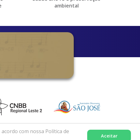
e
ambiental
es...
 acordo com nossa Política de
Aceitar
xcelência por