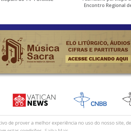
Encontro Regional d
Coordenadores e Assessor
ivo de prover a melhor experiência no uso do nosso site, de
e de Itabira-Coronel Fabriciano (MG) . Desenvolvido com e
com estas condições.
Saiba Mais