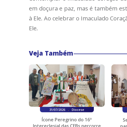
em doçura e paz, mas é também esta
à Ele. Ao celebrar o Imaculado Cor
Ele.
Veja Também
.
31/07/2026
Diocese
Ícone Peregrino do 16º
S
Intereclesial das CEBs percorre
pa