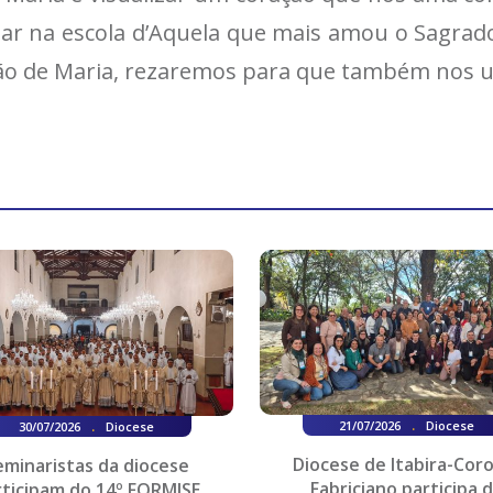
r na escola d’Aquela que mais amou o Sagrado
ação de Maria, rezaremos para que também nos 
.
.
21/07/2026
Diocese
30/07/2026
Diocese
Diocese de Itabira-Cor
eminaristas da diocese
Fabriciano participa 
rticipam do 14º FORMISE