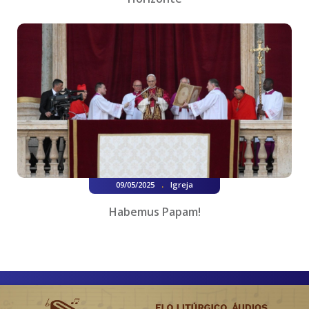
.
09/05/2025
Igreja
Habemus Papam!