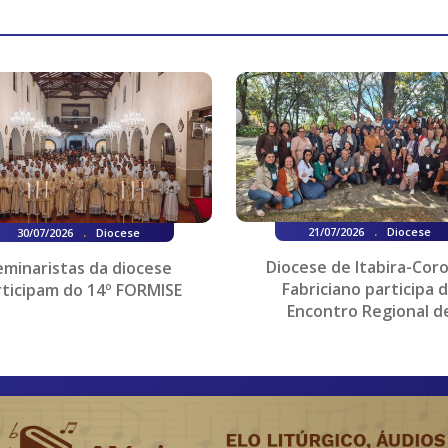
.
.
21/07/2026
Diocese
30/07/2026
Diocese
Diocese de Itabira-Cor
eminaristas da diocese
Fabriciano participa 
rticipam do 14º FORMISE
Encontro Regional d
Coordenadores e Assessor