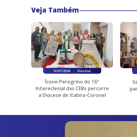
Veja Também
.
31/07/2026
Diocese
Ícone Peregrino do 16º
S
Intereclesial das CEBs percorre
pa
a Diocese de Itabira-Coronel
Fabriciano