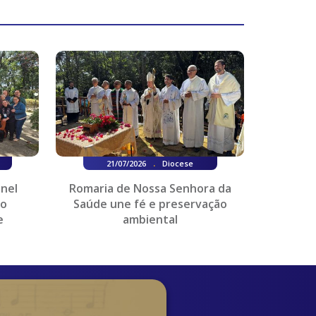
.
21/07/2026
Diocese
onel
Romaria de Nossa Senhora da
do
Saúde une fé e preservação
e
ambiental
es...