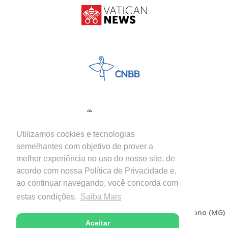
Utilizamos cookies e tecnologias
semelhantes com objetivo de prover a
melhor experiência no uso do nosso site, de
acordo com nossa Política de Privacidade e,
ao continuar navegando, você concorda com
estas condições.
Saiba Mais
Copyright © 2026 - Diocese de Itabira-Coronel Fabriciano (MG)
Aceitar
Desenvolvido com excelência por