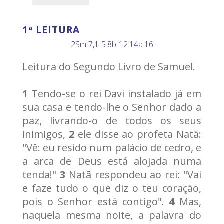
1ª LEITURA
2Sm 7,1-5.8b-12.14a.16
Leitura do Segundo Livro de Samuel.
1
Tendo-se o rei Davi instalado já em
sua casa e tendo-lhe o Senhor dado a
paz, livrando-o de todos os seus
inimigos,
2
ele disse ao profeta Natã:
"Vê: eu resido num palácio de cedro, e
a arca de Deus está alojada numa
tenda!"
3
Natã respondeu ao rei: "Vai
e faze tudo o que diz o teu coração,
pois o Senhor está contigo".
4
Mas,
naquela mesma noite, a palavra do