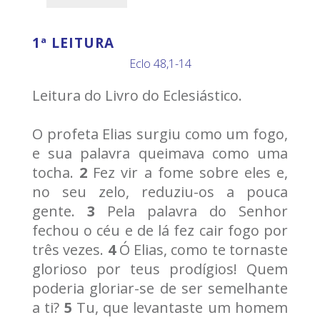
1ª LEITURA
Eclo 48,1-14
Leitura do Livro do Eclesiástico.
O profeta Elias surgiu como um fogo,
e sua palavra queimava como uma
tocha.
2
Fez vir a fome sobre eles e,
no seu zelo, reduziu-os a pouca
gente.
3
Pela palavra do Senhor
fechou o céu e de lá fez cair fogo por
três vezes.
4
Ó Elias, como te tornaste
glorioso por teus prodígios! Quem
poderia gloriar-se de ser semelhante
a ti?
5
Tu, que levantaste um homem