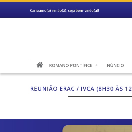
Caríssimo(a) irmão(ã), seja bem-vindo(a)!
ROMANO PONTÍFICE
NÚNCIO
REUNIÃO ERAC / IVCA (8H30 ÀS 1