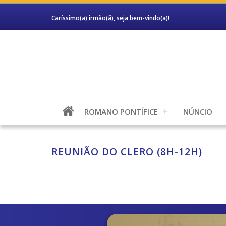
Caríssimo(a) irmão(ã), seja bem-vindo(a)!
ROMANO PONTÍFICE
NÚNCIO
REUNIÃO DO CLERO (8H-12H)