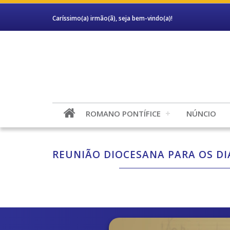
Caríssimo(a) irmão(ã), seja bem-vindo(a)!
ROMANO PONTÍFICE
NÚNCIO
REUNIÃO DIOCESANA PARA OS D