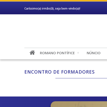
Caríssimo(a) irmão(ã), seja bem-vindo(a)!
ROMANO PONTÍFICE
NÚNCIO
ENCONTRO DE FORMADORES