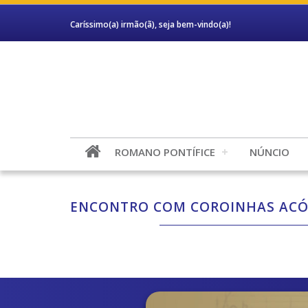
Caríssimo(a) irmão(ã), seja bem-vindo(a)!
ROMANO PONTÍFICE
NÚNCIO
ENCONTRO COM COROINHAS ACÓ