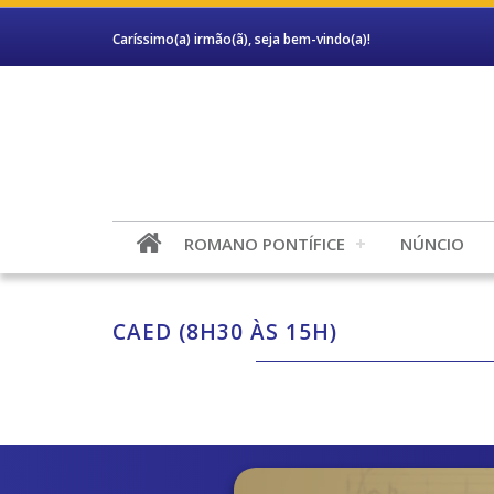
Caríssimo(a) irmão(ã), seja bem-vindo(a)!
ROMANO PONTÍFICE
NÚNCIO
CAED (8H30 ÀS 15H)