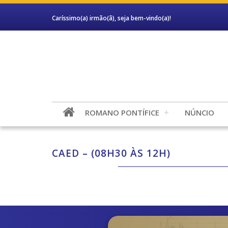
Caríssimo(a) irmão(ã), seja bem-vindo(a)!
ROMANO PONTÍFICE
NÚNCIO
CAED – (08H30 ÀS 12H)