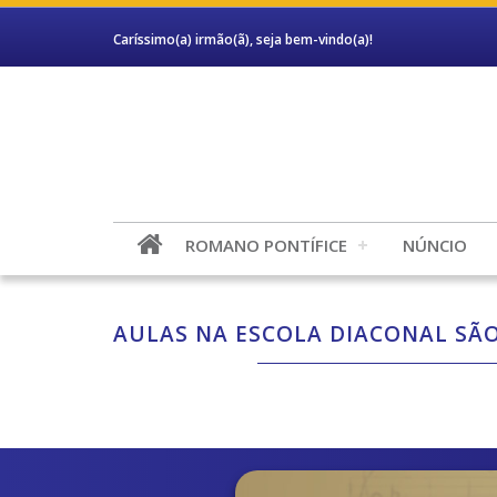
Caríssimo(a) irmão(ã), seja bem-vindo(a)!
ROMANO PONTÍFICE
NÚNCIO
AULAS NA ESCOLA DIACONAL SÃO 