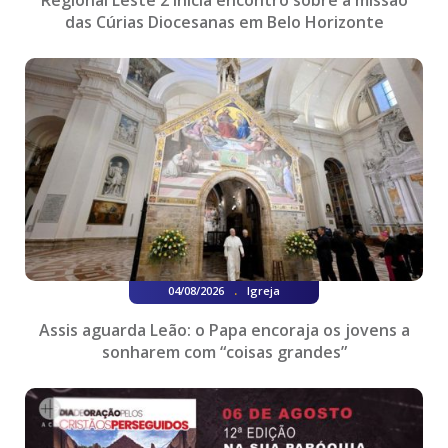
das Cúrias Diocesanas em Belo Horizonte
.
04/08/2026
Igreja
Assis aguarda Leão: o Papa encoraja os jovens a
sonharem com “coisas grandes”