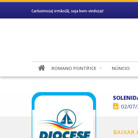
Caríssimo(a) irmão(ã), seja bem-vindo(a)!
ROMANO PONTÍFICE
NÚNCIO
SOLENID
02/07
BAIXAR