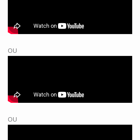
OU
OU