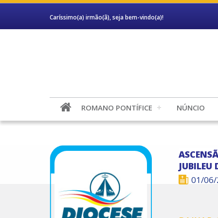
Caríssimo(a) irmão(ã), seja bem-vindo(a)!
ROMANO PONTÍFICE
NÚNCIO
ASCENSÃ
JUBILEU 
01/06