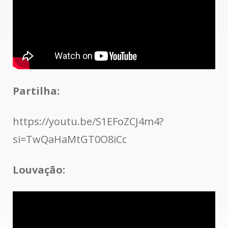
Partilha:
https://youtu.be/S1EFoZCJ4m4?
si=TwQaHaMtGT0O8iCc
Louvação: