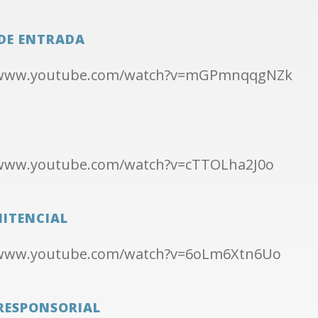
DE ENTRADA
/www.youtube.com/watch?v=mGPmnqqgNZk
/www.youtube.com/watch?v=cTTOLha2J0o
NITENCIAL
/www.youtube.com/watch?v=6oLm6Xtn6Uo
RESPONSORIAL