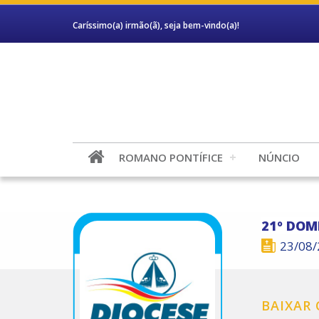
Caríssimo(a) irmão(ã), seja bem-vindo(a)!
ROMANO PONTÍFICE
NÚNCIO
21º DO
23/08
BAIXAR