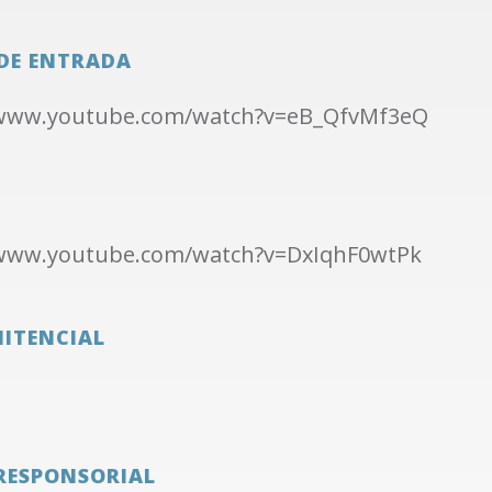
DE ENTRADA
/www.youtube.com/watch?v=eB_QfvMf3eQ
/www.youtube.com/watch?v=DxIqhF0wtPk
NITENCIAL
RESPONSORIAL