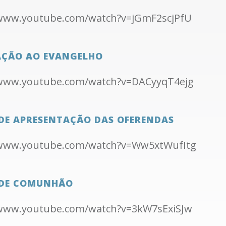
/www.youtube.com/watch?v=jGmF2scjPfU
ÇÃO AO EVANGELHO
/www.youtube.com/watch?v=DACyyqT4ejg
DE APRESENTAÇÃO DAS OFERENDAS
/www.youtube.com/watch?v=Ww5xtWufItg
DE COMUNHÃO
/www.youtube.com/watch?v=3kW7sExiSJw