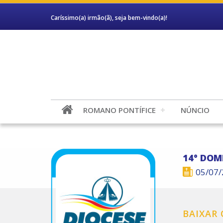
Caríssimo(a) irmão(ã), seja bem-vindo(a)!
ROMANO PONTÍFICE
NÚNCIO
14° DO
05/07
BAIXAR