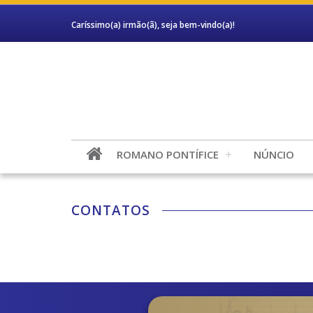
Caríssimo(a) irmão(ã), seja bem-vindo(a)!
ROMANO PONTÍFICE
NÚNCIO
CONTATOS